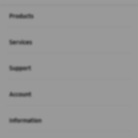
Buka
Footer Navigation
Products
Buka
Services
Buka
Support
Buka
Account
Buka
Information
Buka